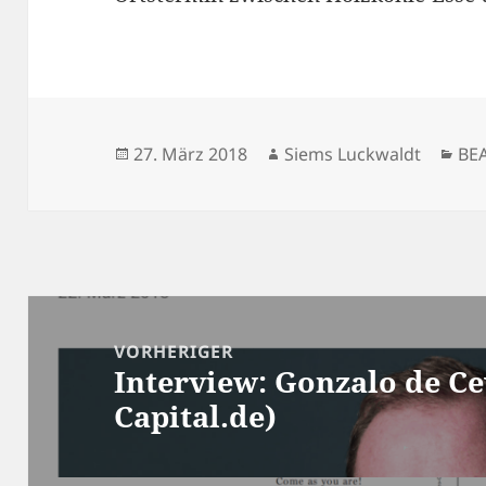
Veröffentlicht
Autor
Kat
27. März 2018
Siems Luckwaldt
BE
am
Beitragsnavigation
VORHERIGER
Interview: Gonzalo de Ce
Vorheriger
Capital.de)
Beitrag: