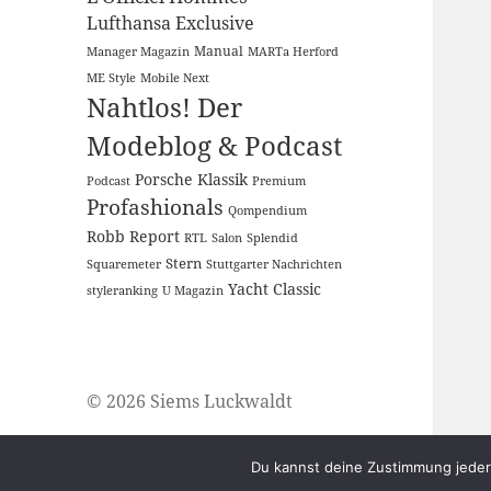
Lufthansa Exclusive
Manual
Manager Magazin
MARTa Herford
ME Style
Mobile Next
Nahtlos! Der
Modeblog & Podcast
Porsche Klassik
Podcast
Premium
Profashionals
Qompendium
Robb Report
RTL
Salon
Splendid
Stern
Squaremeter
Stuttgarter Nachrichten
Yacht Classic
styleranking
U Magazin
© 2026 Siems Luckwaldt
Du kannst deine Zustimmung jederz