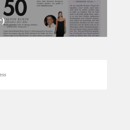
r)
ess