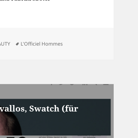
egorien
Schlagwörter
AUTY
L'Officiel Hommes
vallos, Swatch (für