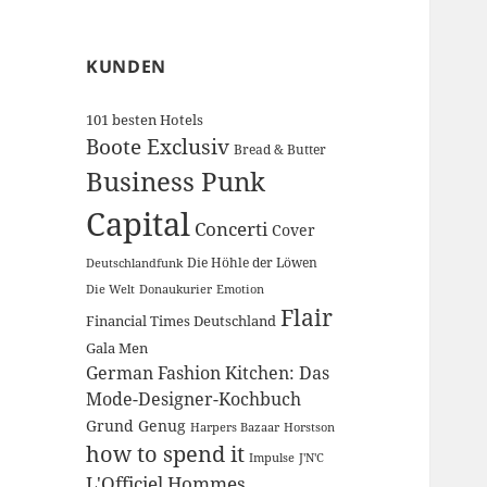
KUNDEN
101 besten Hotels
Boote Exclusiv
Bread & Butter
Business Punk
Capital
Concerti
Cover
Die Höhle der Löwen
Deutschlandfunk
Die Welt
Donaukurier
Emotion
Flair
Financial Times Deutschland
Gala Men
German Fashion Kitchen: Das
Mode-Designer-Kochbuch
Grund Genug
Harpers Bazaar
Horstson
how to spend it
Impulse
J'N'C
L'Officiel Hommes