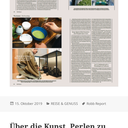
Veröffentlicht
Kategorien
Schlagwörter
15. Oktober 2019
REISE & GENUSS
Robb Report
am
Über die Kunst, Perlen zu