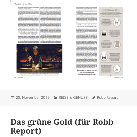
Veröffentlicht
Kategorien
Schlagwörter
28. November 2019
REISE & GENUSS
Robb Report
am
Das grüne Gold (für Robb
Report)