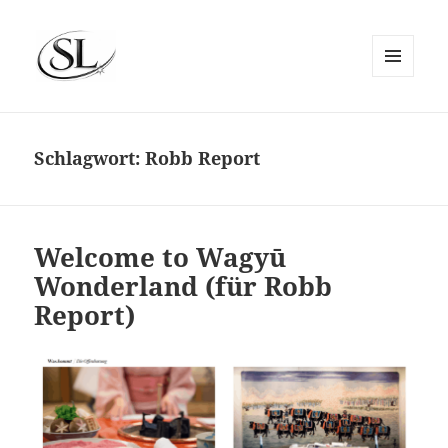
MENÜ
UND
SIEMS LUCKWALDT
WIDGETS
Schlagwort:
Robb Report
Welcome to Wagyū
Wonderland (für Robb
Report)