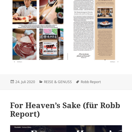
Veröffentlicht
Kategorien
Schlagwörter
24. Juli 2020
REISE & GENUSS
Robb Report
am
For Heaven’s Sake (für Robb
Report)