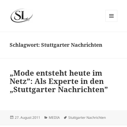
MENÜ
UND
SIEMS LUCKWALDT
WIDGETS
Schlagwort:
Stuttgarter Nachrichten
„Mode entsteht heute im
Netz”: Als Experte in den
„Stuttgarter Nachrichten”
Veröffentlicht
Kategorien
Schlagwörter
27. August 2011
MEDIA
Stuttgarter Nachrichten
am