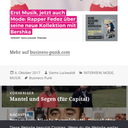
Mehr auf
business-punk.com
Veröffentlicht
Autor
Kategorien
6. Oktober 2017
Siems Luckwaldt
INTERVIEW
,
MODE
,
am
Schlagwörter
MUSIK
Business Punk
Beitragsnavigation
VORHERIGER
Mantel und Segen (für Capital)
Vorheriger
Beitrag:
NÄCHSTER
Interview: Nicola Formichetti, Diesel (für
Nächster
Business-Punk.com)
Beitrag:
Diese Website benutzt Cookies. Wenn du die Website weiter