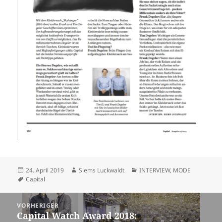
Veröffentlicht
Autor
Kategorien
24. April 2019
Siems Luckwaldt
INTERVIEW
,
MODE
am
Schlagwörter
Capital
Beitragsnavigation
VORHERIGER
Capital Watch Award 2018:
Vorheriger