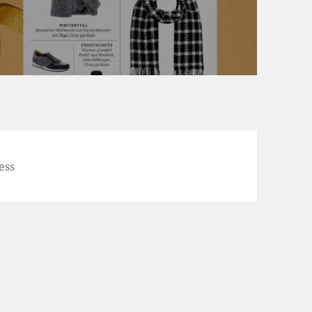
)
ess