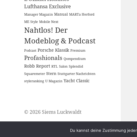
Lufthansa Exclusive
Manual
Manager Magazin
MARTa Herford
ME Style
Mobile Next
Nahtlos! Der
Modeblog & Podcast
Porsche Klassik
Podcast
Premium
Profashionals
Qompendium
Robb Report
RTL
Salon
Splendid
Stern
Squaremeter
Stuttgarter Nachrichten
Yacht Classic
styleranking
U Magazin
© 2026 Siems Luckwaldt
Du kannst deine Zustimmung jederz