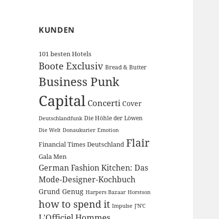
KUNDEN
101 besten Hotels
Boote Exclusiv
Bread & Butter
Business Punk
Capital
Concerti
Cover
Die Höhle der Löwen
Deutschlandfunk
Die Welt
Donaukurier
Emotion
Flair
Financial Times Deutschland
Gala Men
German Fashion Kitchen: Das
Mode-Designer-Kochbuch
Grund Genug
Harpers Bazaar
Horstson
how to spend it
Impulse
J'N'C
L'Officiel Hommes