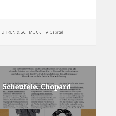
Kategorien
Schlagwörter
UHREN & SCHMUCK
Capital
h Scheufele, Chopard