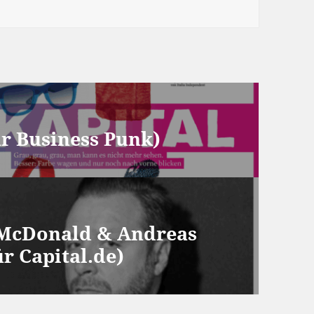
ür Business Punk)
 McDonald & Andreas
r Capital.de)