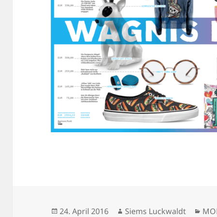
Veröffentlicht
Autor
Kat
24. April 2016
Siems Luckwaldt
MO