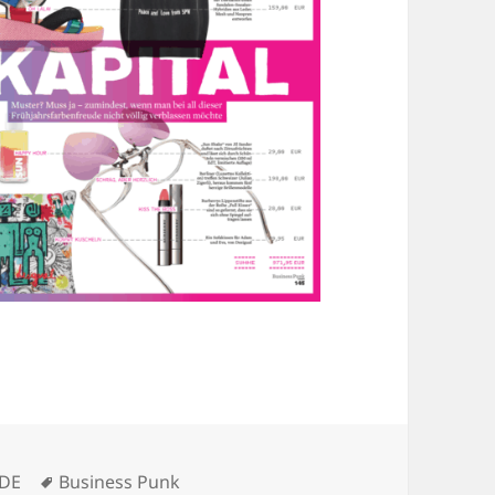
egorien
Schlagwörter
DE
Business Punk