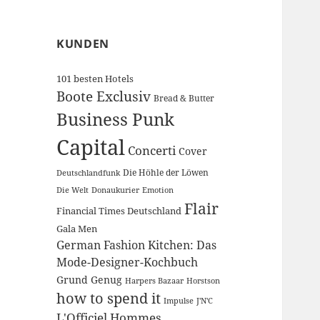
KUNDEN
101 besten Hotels
Boote Exclusiv
Bread & Butter
Business Punk
Capital
Concerti
Cover
Die Höhle der Löwen
Deutschlandfunk
Die Welt
Donaukurier
Emotion
Flair
Financial Times Deutschland
Gala Men
German Fashion Kitchen: Das
Mode-Designer-Kochbuch
Grund Genug
Harpers Bazaar
Horstson
how to spend it
Impulse
J'N'C
L'Officiel Hommes