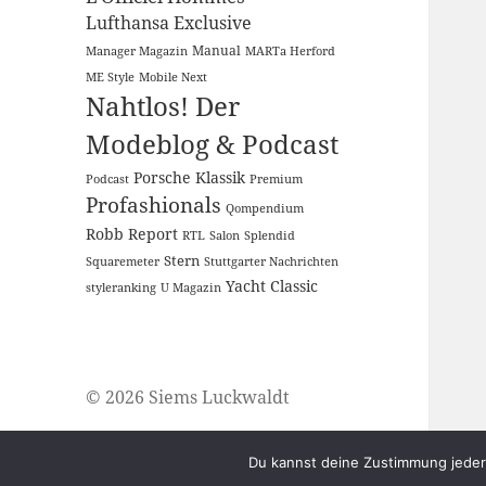
Lufthansa Exclusive
Manual
Manager Magazin
MARTa Herford
ME Style
Mobile Next
Nahtlos! Der
Modeblog & Podcast
Porsche Klassik
Podcast
Premium
Profashionals
Qompendium
Robb Report
RTL
Salon
Splendid
Stern
Squaremeter
Stuttgarter Nachrichten
Yacht Classic
styleranking
U Magazin
© 2026 Siems Luckwaldt
Du kannst deine Zustimmung jederz