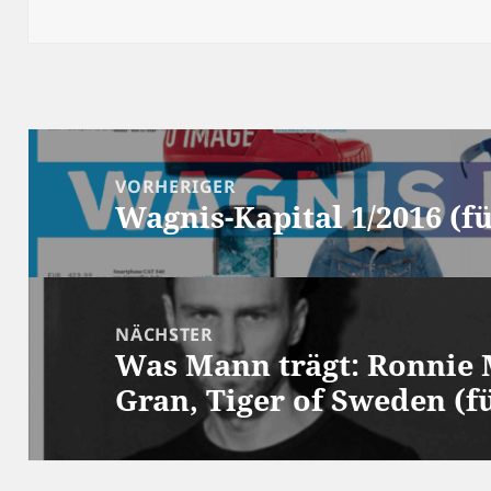
am
Beitragsnavigation
VORHERIGER
Wagnis-Kapital 1/2016 (f
Vorheriger
Beitrag:
NÄCHSTER
Was Mann trägt: Ronnie
Nächster
Gran, Tiger of Sweden (fü
Beitrag: