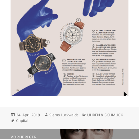
Veröffentlicht
Autor
Kategorien
24. April 2019
Siems Luckwaldt
UHREN & SCHMUCK
am
Schlagwörter
Capital
Beitragsnavigation
VORHERIGER