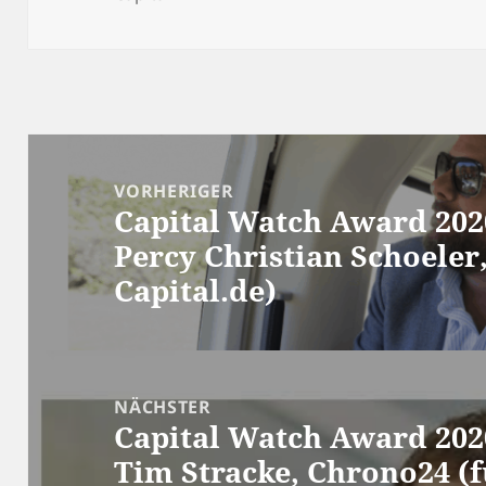
Beitragsnavigation
VORHERIGER
Capital Watch Award 2020
Vorheriger
Percy Christian Schoeler,
Beitrag:
Capital.de)
NÄCHSTER
Capital Watch Award 2020
Nächster
Tim Stracke, Chrono24 (f
Beitrag: