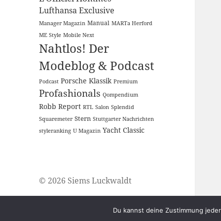
Lufthansa Exclusive
Manual
Manager Magazin
MARTa Herford
ME Style
Mobile Next
Nahtlos! Der
Modeblog & Podcast
Porsche Klassik
Podcast
Premium
Profashionals
Qompendium
Robb Report
RTL
Salon
Splendid
Stern
Squaremeter
Stuttgarter Nachrichten
Yacht Classic
styleranking
U Magazin
© 2026 Siems Luckwaldt
Du kannst deine Zustimmung jederz