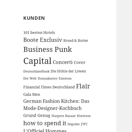
KUNDEN
101 besten Hotels
Boote Exclusiv
Bread & Butter
Business Punk
Capital
Concerti
Cover
Die Höhle der Löwen
Deutschlandfunk
Die Welt
Donaukurier
Emotion
Flair
Financial Times Deutschland
Gala Men
German Fashion Kitchen: Das
Mode-Designer-Kochbuch
Grund Genug
Harpers Bazaar
Horstson
how to spend it
Impulse
J'N'C
L'Officiel Hommes