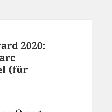
ard 2020:
Marc
l (für