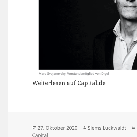
Weiterlesen auf
Capital.de
Veröffentlicht
Autor
27. Oktober 2020
Siems Luckwaldt
am
Capital