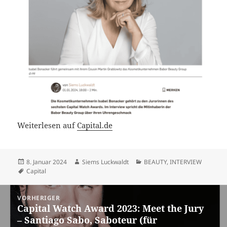
Weiterlesen auf
Capital.de
Veröffentlicht
Autor
Kategorien
8. Januar 2024
Siems Luckwaldt
BEAUTY
,
INTERVIEW
am
Schlagwörter
Capital
Beitragsnavigation
VORHERIGER
Capital Watch Award 2023: Meet the Jury
Vorheriger
– Santiago Sabo, Saboteur (für
Beitrag: