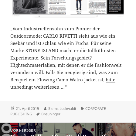
„Vom Industriellensohn zum Pionier der
Outdoormode: CARLO RIVETTI sieht aus wie ein
Seebär und ist schlau wie ein Fuchs. Für seine
Marke STONE ISLAND macht er die tollkühnsten
Experimente. Sein Forschungsgebiet?
Hightechmaterialien, mit denen er die Fashionwelt
verändern will. Falls Sie neugierig sind, was zum
Beispiel ein Flowing Camo Watro Jacket ist,
bitte
unbedingt weiterlesen
…“
Veröffentlicht
Autor
Kategorien
21. April 2015
Siems Luckwaldt
CORPORATE
am
Schlagwörter
PUBLISHING
Breuninger
Beitragsnavigation
VORHERIGER