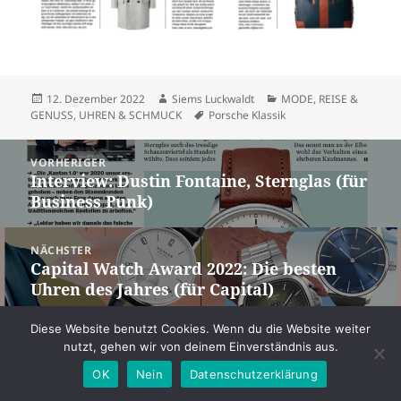
Veröffentlicht
Autor
Kategorien
12. Dezember 2022
Siems Luckwaldt
MODE
,
REISE &
am
Schlagwörter
GENUSS
,
UHREN & SCHMUCK
Porsche Klassik
Beitragsnavigation
VORHERIGER
Interview: Dustin Fontaine, Sternglas (für
Vorheriger
Business Punk)
Beitrag:
NÄCHSTER
Capital Watch Award 2022: Die besten
Nächster
Uhren des Jahres (für Capital)
Beitrag:
Diese Website benutzt Cookies. Wenn du die Website weiter
Datenschutz
Stolz präsentiert von WordPress
nutzt, gehen wir von deinem Einverständnis aus.
OK
Nein
Datenschutzerklärung