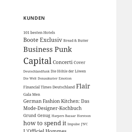
KUNDEN
101 besten Hotels
Boote Exclusiv
Bread & Butter
Business Punk
Capital
Concerti
Cover
Die Höhle der Löwen
Deutschlandfunk
Die Welt
Donaukurier
Emotion
Flair
Financial Times Deutschland
Gala Men
German Fashion Kitchen: Das
Mode-Designer-Kochbuch
Grund Genug
Harpers Bazaar
Horstson
how to spend it
Impulse
J'N'C
L'Officiel Hommes