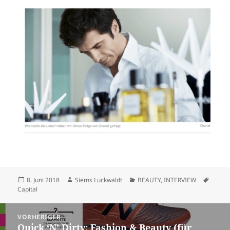
Veröffentlicht
Autor
Kategorien
Schla
8. Juni 2018
Siems Luckwaldt
BEAUTY
,
INTERVIEW
am
Capital
Beitragsnavigation
VORHERIGER
Quick ‘N’ Dirty: Fashion & Beauty (für
Vorheriger