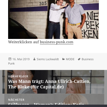
Weiterklicken auf
business-punk.com
Veröffentlicht
Autor
Kategorien
Schlagwörter
16. Mai 2019
Siems Luckwaldt
MODE
Business
am
Punk
Beitragsnavigation
VORHERIGER
Was Mann trägt: Anna Ullrich-Cattien,
Vorheriger
The Bloke (für Capital.de)
Beitrag:
NÄCHSTER
Stilfragen – Women’s Edition: Katja
Nächster