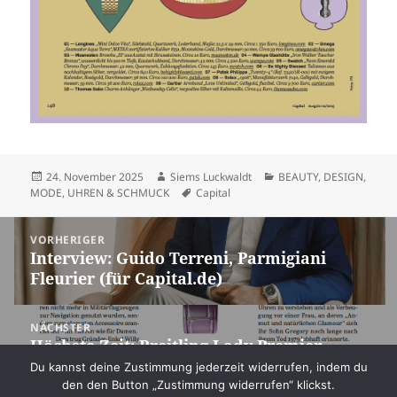
Veröffentlicht
Autor
Kategorien
24. November 2025
Siems Luckwaldt
BEAUTY
,
DESIGN
,
am
Schlagwörter
MODE
,
UHREN & SCHMUCK
Capital
Beitragsnavigation
VORHERIGER
Interview: Guido Terreni, Parmigiani
Vorheriger
Fleurier (für Capital.de)
Beitrag:
NÄCHSTER
Höchste Zeit: Breitling Lady Premier
Nächster
Automatic 36 (für Capital)
Beitrag:
Du kannst deine Zustimmung jederzeit widerrufen, indem du
den den Button „Zustimmung widerrufen“ klickst.