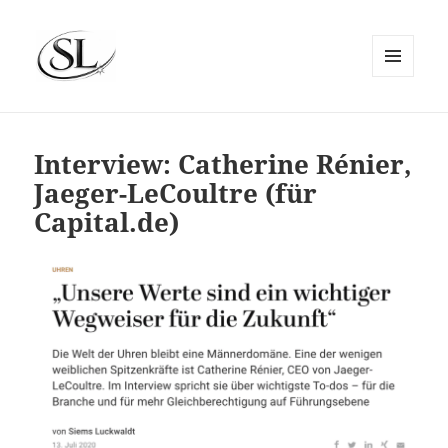
MENÜ
UND
SIEMS LUCKWALDT
WIDGETS
Interview: Catherine Rénier,
Jaeger-LeCoultre (für
Capital.de)