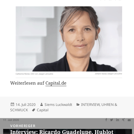
Weiterlesen auf
Capital.de
Veröffentlicht
Autor
Kategorien
14. Juli 2020
Siems Luckwaldt
INTERVIEW
,
UHREN &
am
Schlagwörter
SCHMUCK
Capital
Beitragsnavigation
VORHERIGER
Interview: Ricardo Guadelupe, Hublot
Vorheriger