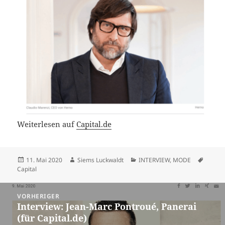
Weiterlesen auf
Capital.de
Veröffentlicht
Autor
Kategorien
Schlag
11. Mai 2020
Siems Luckwaldt
INTERVIEW
,
MODE
am
Capital
Beitragsnavigation
VORHERIGER
Interview: Jean-Marc Pontroué, Panerai
Vorheriger
(für Capital.de)
Beitrag: