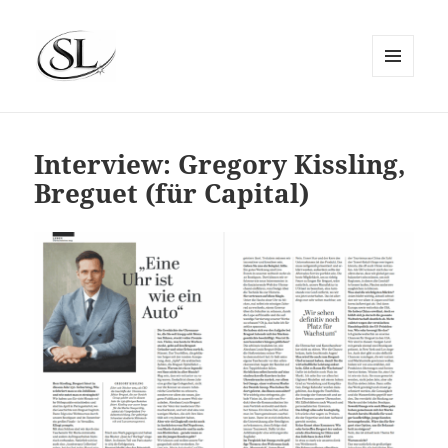
MENÜ
UND
SIEMS LUCKWALDT
WIDGETS
Interview: Gregory Kissling,
Breguet (für Capital)