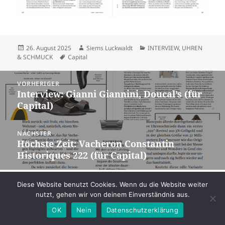
Veröffentlicht
Autor
Kategorien
26. August 2025
Siems Luckwaldt
INTERVIEW
,
UHREN
am
Schlagwörter
& SCHMUCK
Capital
Beitragsnavigation
VORHERIGER
Interview: Gianni Giannini, Doucal’s (für
Vorheriger
Capital)
Beitrag:
NÄCHSTER
Höchste Zeit: Vacheron Constantin
Nächster
Historiques 222 (für Capital)
Beitrag:
Datenschutz
Stolz präsentiert von WordPress
Diese Website benutzt Cookies. Wenn du die Website weiter
nutzt, gehen wir von deinem Einverständnis aus.
OK
Nein
Datenschutzerklärung