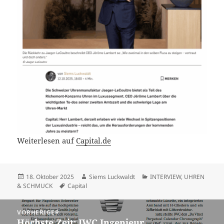
Weiterlesen auf
Capital.de
Veröffentlicht
Autor
Kategorien
18. Oktober 2025
Siems Luckwaldt
INTERVIEW
,
UHREN
am
Schlagwörter
& SCHMUCK
Capital
Beitragsnavigation
VORHERIGER
Höchste Zeit: IWC Ingenieur
Vorheriger