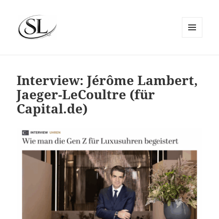
MENÜ
UND
SIEMS LUCKWALDT
WIDGETS
Interview: Jérôme Lambert,
Jaeger-LeCoultre (für
Capital.de)