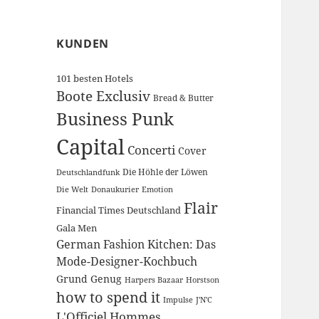
KUNDEN
101 besten Hotels
Boote Exclusiv
Bread & Butter
Business Punk
Capital
Concerti
Cover
Die Höhle der Löwen
Deutschlandfunk
Die Welt
Donaukurier
Emotion
Flair
Financial Times Deutschland
Gala Men
German Fashion Kitchen: Das
Mode-Designer-Kochbuch
Grund Genug
Harpers Bazaar
Horstson
how to spend it
Impulse
J'N'C
L'Officiel Hommes