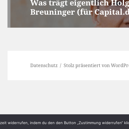
Was trägt eigentlich Holg
Nächster
Breuninger (für Capital.
Beitrag:
Datenschutz
Stolz präsentiert von WordPr
eit widerrufen, indem du den den Button „Zustimmung widerrufen“ klic