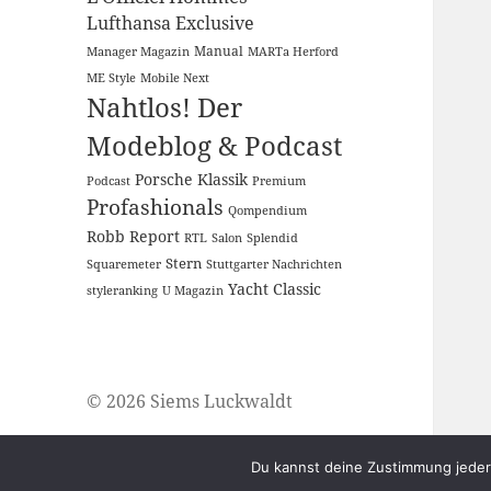
Lufthansa Exclusive
Manual
Manager Magazin
MARTa Herford
ME Style
Mobile Next
Nahtlos! Der
Modeblog & Podcast
Porsche Klassik
Podcast
Premium
Profashionals
Qompendium
Robb Report
RTL
Salon
Splendid
Stern
Squaremeter
Stuttgarter Nachrichten
Yacht Classic
styleranking
U Magazin
© 2026 Siems Luckwaldt
Du kannst deine Zustimmung jederz