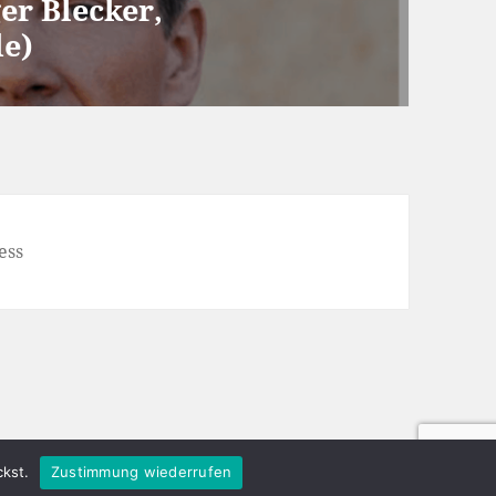
er Blecker,
de)
ess
kst.
Zustimmung wiederrufen