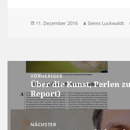
Veröffentlicht
Autor
11. Dezember 2016
Siems Luckwaldt
am
Beitragsnavigation
VORHERIGER
Über die Kunst, Perlen z
Vorheriger
Report)
Beitrag:
NÄCHSTER