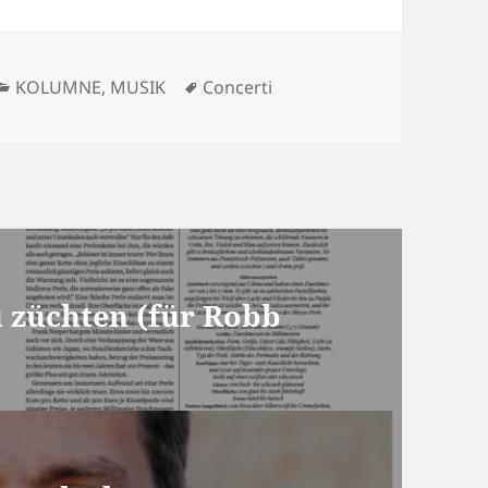
Kategorien
Schlagwörter
KOLUMNE
,
MUSIK
Concerti
u züchten (für Robb