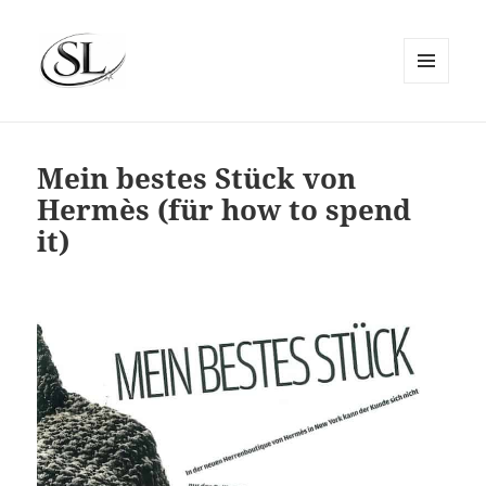
MENÜ
UND
SIEMS LUCKWALDT
WIDGETS
Mein bestes Stück von
Hermès (für how to spend
it)