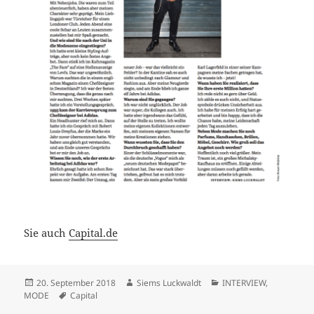
Sie auch
Capital.de
Veröffentlicht
Autor
Kategorien
20. September 2018
Siems Luckwaldt
INTERVIEW
,
am
Schlagwörter
MODE
Capital