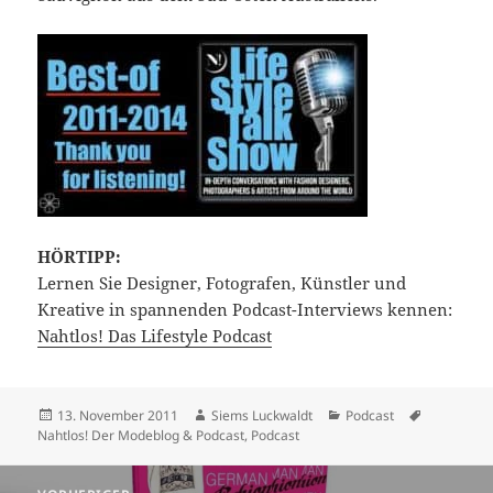
HÖRTIPP:
Lernen Sie Designer, Fotografen, Künstler und
Kreative in spannenden Podcast-Interviews kennen:
Nahtlos! Das Lifestyle Podcast
Veröffentlicht
Autor
Kategorien
Schlagwör
13. November 2011
Siems Luckwaldt
Podcast
am
Nahtlos! Der Modeblog & Podcast
,
Podcast
Beitragsnavigation