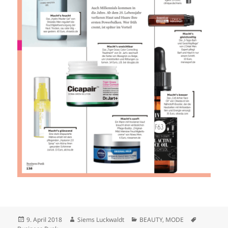
Veröffentlicht
Autor
Kategorien
Schlagwör
9. April 2018
Siems Luckwaldt
BEAUTY
,
MODE