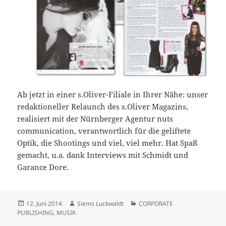
Ab jetzt in einer s.Oliver-Filiale in Ihrer Nähe: unser
redaktioneller Relaunch des s.Oliver Magazins,
realisiert mit der Nürnberger Agentur nuts
communication, verantwortlich für die geliftete
Optik, die Shootings und viel, viel mehr. Hat Spaß
gemacht, u.a. dank Interviews mit Schmidt und
Garance Dore.
Veröffentlicht
Autor
Kategorien
12. Juni 2014
Siems Luckwaldt
CORPORATE
am
PUBLISHING
,
MUSIK