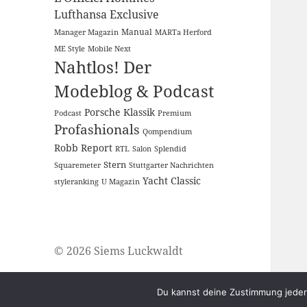
Lufthansa Exclusive
Manual
Manager Magazin
MARTa Herford
ME Style
Mobile Next
Nahtlos! Der
Modeblog & Podcast
Porsche Klassik
Podcast
Premium
Profashionals
Qompendium
Robb Report
RTL
Salon
Splendid
Stern
Squaremeter
Stuttgarter Nachrichten
Yacht Classic
styleranking
U Magazin
© 2026 Siems Luckwaldt
Du kannst deine Zustimmung jederz