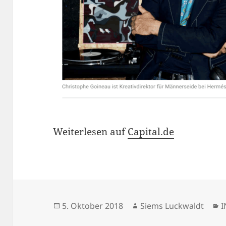
Weiterlesen auf
Capital.de
Veröffentlicht
Autor
K
5. Oktober 2018
Siems Luckwaldt
I
am