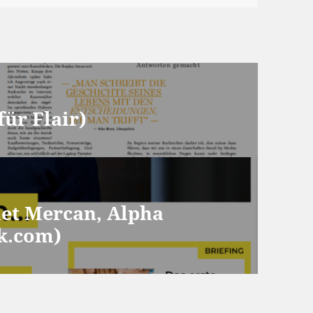
für Flair)
met Mercan, Alpha
nk.com)