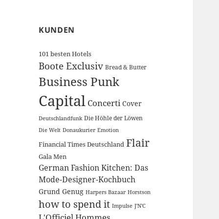
KUNDEN
101 besten Hotels
Boote Exclusiv
Bread & Butter
Business Punk
Capital
Concerti
Cover
Die Höhle der Löwen
Deutschlandfunk
Die Welt
Donaukurier
Emotion
Flair
Financial Times Deutschland
Gala Men
German Fashion Kitchen: Das
Mode-Designer-Kochbuch
Grund Genug
Harpers Bazaar
Horstson
how to spend it
Impulse
J'N'C
L'Officiel Hommes