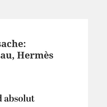
sache:
eau, Hermès