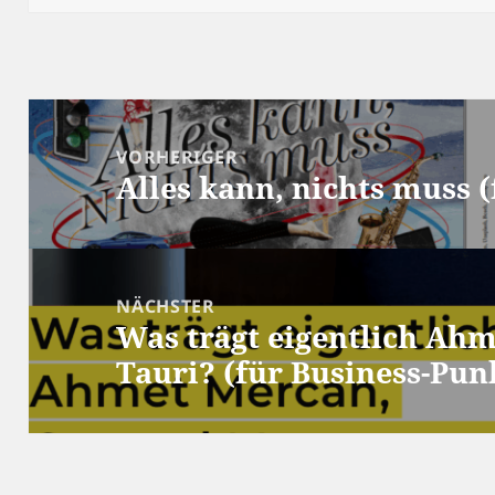
Beitragsnavigation
VORHERIGER
Alles kann, nichts muss (
Vorheriger
Beitrag:
NÄCHSTER
Was trägt eigentlich Ah
Nächster
Tauri? (für Business-Pu
Beitrag: