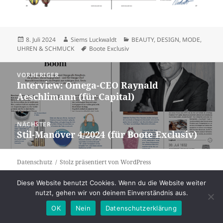
Veröffentlicht
Autor
Kategorien
8. Juli 2024
Siems Luckwaldt
BEAUTY
,
DESIGN
,
MODE
,
am
Schlagwörter
UHREN & SCHMUCK
Boote Exclusiv
Beitragsnavigation
VORHERIGER
Interview: Omega-CEO Raynald
Vorheriger
Aeschlimann (für Capital)
Beitrag:
NÄCHSTER
Stil-Manöver 4/2024 (für Boote Exclusiv)
Nächster
Beitrag:
Datenschutz
Stolz präsentiert von WordPress
Diese Website benutzt Cookies. Wenn du die Website weiter
nutzt, gehen wir von deinem Einverständnis aus.
OK
Nein
Datenschutzerklärung