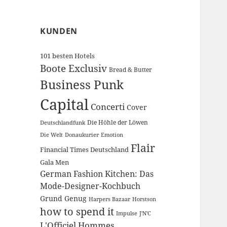
KUNDEN
101 besten Hotels
Boote Exclusiv
Bread & Butter
Business Punk
Capital
Concerti
Cover
Die Höhle der Löwen
Deutschlandfunk
Die Welt
Donaukurier
Emotion
Flair
Financial Times Deutschland
Gala Men
German Fashion Kitchen: Das
Mode-Designer-Kochbuch
Grund Genug
Harpers Bazaar
Horstson
how to spend it
Impulse
J'N'C
L'Officiel Hommes