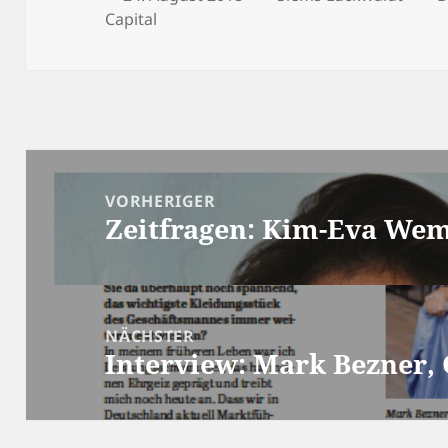
am
Capital
Beitragsnavigation
VORHERIGER
Zeitfragen: Kim-Eva Wemp
Vorheriger
Beitrag:
NÄCHSTER
Interview: Mark Bezner, 
Nächster
Beitrag: