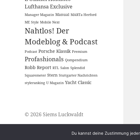
Lufthansa Exclusive
Manual
Manager Magazin
MARTa Herford
ME Style
Mobile Next
Nahtlos! Der
Modeblog & Podcast
Porsche Klassik
Podcast
Premium
Profashionals
Qompendium
Robb Report
RTL
Salon
Splendid
Stern
Squaremeter
Stuttgarter Nachrichten
Yacht Classic
styleranking
U Magazin
© 2026 Siems Luckwaldt
Du kannst deine Zustimmung jederz