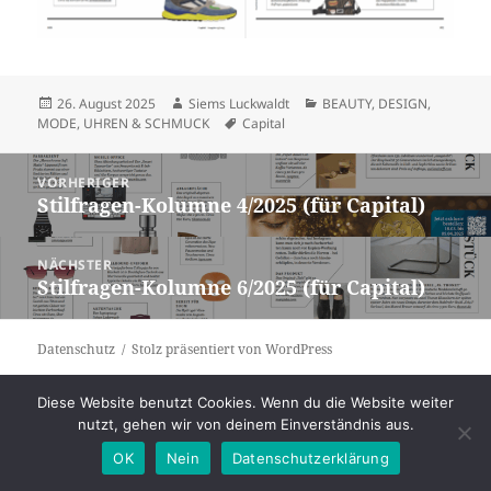
Veröffentlicht
Autor
Kategorien
26. August 2025
Siems Luckwaldt
BEAUTY
,
DESIGN
,
am
Schlagwörter
MODE
,
UHREN & SCHMUCK
Capital
Beitragsnavigation
VORHERIGER
Stilfragen-Kolumne 4/2025 (für Capital)
Vorheriger
Beitrag:
NÄCHSTER
Stilfragen-Kolumne 6/2025 (für Capital)
Nächster
Beitrag:
Datenschutz
Stolz präsentiert von WordPress
Diese Website benutzt Cookies. Wenn du die Website weiter
nutzt, gehen wir von deinem Einverständnis aus.
OK
Nein
Datenschutzerklärung