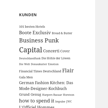
KUNDEN
101 besten Hotels
Boote Exclusiv
Bread & Butter
Business Punk
Capital
Concerti
Cover
Die Höhle der Löwen
Deutschlandfunk
Die Welt
Donaukurier
Emotion
Flair
Financial Times Deutschland
Gala Men
German Fashion Kitchen: Das
Mode-Designer-Kochbuch
Grund Genug
Harpers Bazaar
Horstson
how to spend it
Impulse
J'N'C
L'Officiel Hommes