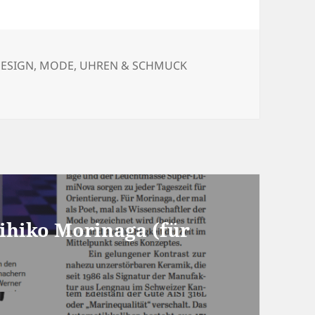
ategorien
ESIGN
,
MODE
,
UHREN & SCHMUCK
ihiko Morinaga (für