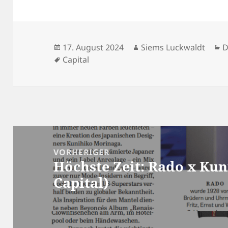
Veröffentlicht
Autor
K
17. August 2024
Siems Luckwaldt
D
am
Schlagwörter
Capital
Beitragsnavigation
VORHERIGER
Höchste Zeit: Rado x Kun
Vorheriger
Capital)
Beitrag: