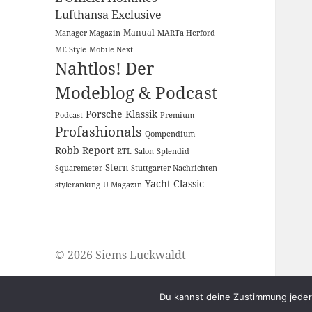
Lufthansa Exclusive
Manual
Manager Magazin
MARTa Herford
ME Style
Mobile Next
Nahtlos! Der
Modeblog & Podcast
Porsche Klassik
Podcast
Premium
Profashionals
Qompendium
Robb Report
RTL
Salon
Splendid
Stern
Squaremeter
Stuttgarter Nachrichten
Yacht Classic
styleranking
U Magazin
© 2026 Siems Luckwaldt
Du kannst deine Zustimmung jederz