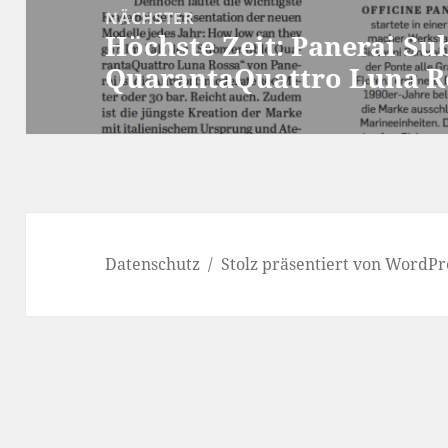
NÄCHSTER
Höchste Zeit: Panerai S
Nächster
QuarantaQuattro Luna Ro
Beitrag:
Datenschutz
Stolz präsentiert von WordPr