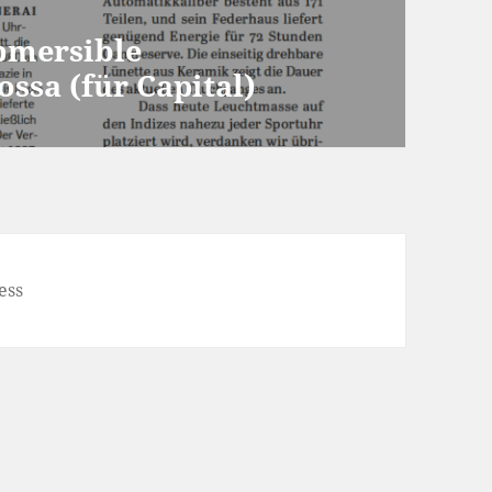
ubmersible
ssa (für Capital)
ess