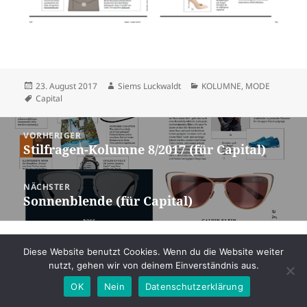
Veröffentlicht
Autor
Kategorien
23. August 2017
Siems Luckwaldt
KOLUMNE
,
MODE
am
Schlagwörter
Capital
Beitragsnavigation
VORHERIGER
Stilfragen-Kolumne 8/2017 (für Capital)
Vorheriger
Beitrag:
NÄCHSTER
Sonnenblende (für Capital)
Nächster
Beitrag:
Datenschutz
Stolz präsentiert von WordPress
Diese Website benutzt Cookies. Wenn du die Website weiter
nutzt, gehen wir von deinem Einverständnis aus.
OK
Nein
Datenschutzerklärung