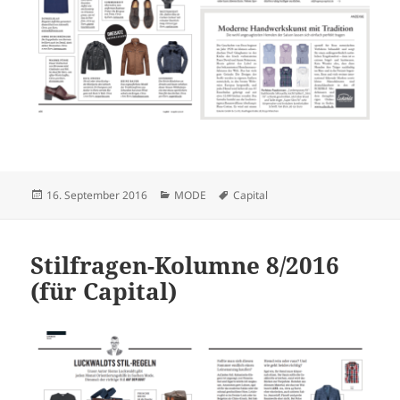
Veröffentlicht
Kategorien
Schlagwörter
16. September 2016
MODE
Capital
am
Stilfragen-Kolumne 8/2016
(für Capital)