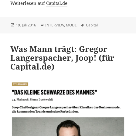
Weiterlesen auf
Capital.de
Veröffentlicht
Kategorien
Schlagwörter
19. Juli 2016
INTERVIEW
,
MODE
Capital
am
Was Mann trägt: Gregor
Langerspacher, Joop! (für
Capital.de)