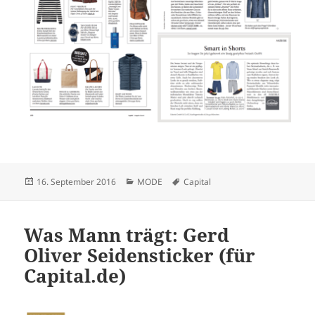
Veröffentlicht
Kategorien
Schlagwörter
16. September 2016
MODE
Capital
am
Was Mann trägt: Gerd
Oliver Seidensticker (für
Capital.de)