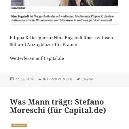
Filippa K-Designerin Nina Bogstedt über zeitlosen
Stil und Anzugblazer für Frauen.
Weiterlesen auf
Capital.de
Veröffentlicht
Kategorien
Schlagwörter
22. Juli 2016
INTERVIEW
,
MODE
Capital
am
Was Mann trägt: Stefano
Moreschi (für Capital.de)