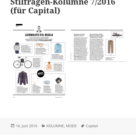
Stilfragen-Kolumne 7/2016
(für Capital)
Veröffentlicht
Kategorien
Schlagwörter
16. Juni 2016
KOLUMNE
,
MODE
Capital
am