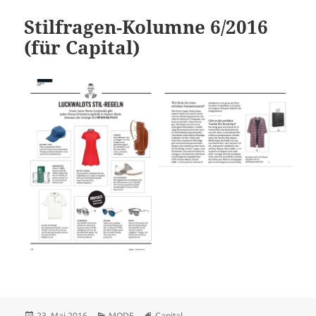
Stilfragen-Kolumne 6/2016
(für Capital)
Veröffentlicht
Kategorien
Schlagwörter
23. Mai 2016
MODE
Capital