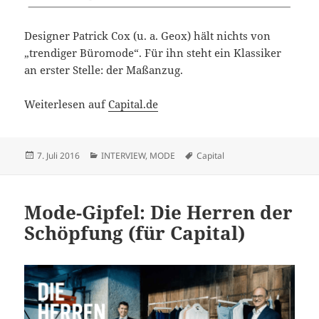
Designer Patrick Cox (u. a. Geox) hält nichts von
„trendiger Büromode“. Für ihn steht ein Klassiker
an erster Stelle: der Maßanzug.
Weiterlesen auf
Capital.de
Veröffentlicht
Kategorien
Schlagwörter
7. Juli 2016
INTERVIEW
,
MODE
Capital
am
Mode-Gipfel: Die Herren der
Schöpfung (für Capital)