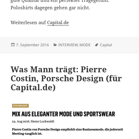
gute Qualität und ein perfektes Tragegefühl.
Poloshirts dagegen gehen gar nicht.
Weiterlesen auf
Capital.de
Veröffentlicht
Kategorien
Schlagwörter
7. September 2016
INTERVIEW
,
MODE
Capital
am
Was Mann trägt: Pierre
Costin, Porsche Design (für
Capital.de)