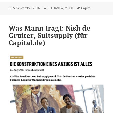
Veröffentlicht
Kategorien
Schlagwörter
5. September 2016
INTERVIEW
,
MODE
Capital
am
Was Mann trägt: Nish de
Gruiter, Suitsupply (für
Capital.de)