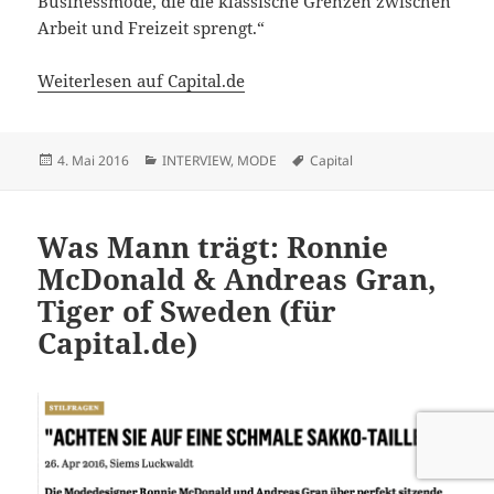
Businessmode, die die klassische Grenzen zwischen
Arbeit und Freizeit sprengt.“
Weiterlesen auf Capital.de
Veröffentlicht
Kategorien
Schlagwörter
4. Mai 2016
INTERVIEW
,
MODE
Capital
am
Was Mann trägt: Ronnie
McDonald & Andreas Gran,
Tiger of Sweden (für
Capital.de)