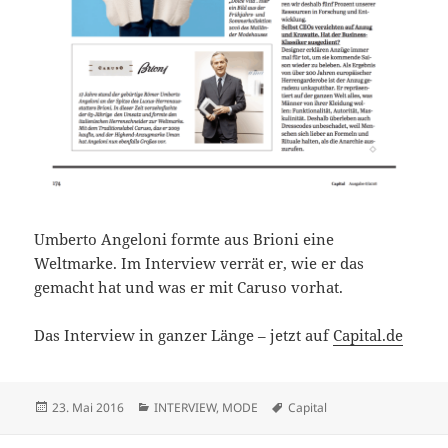
Umberto Angeloni formte aus Brioni eine
Weltmarke. Im Interview verrät er, wie er das
gemacht hat und was er mit Caruso vorhat.
Das Interview in ganzer Länge – jetzt auf
Capital.de
Veröffentlicht
Kategorien
Schlagwörter
23. Mai 2016
INTERVIEW
,
MODE
Capital
am