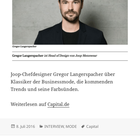
Joop-Chefdesigner Gregor Langerspacher über
Klassiker der Businessmode, die kommenden
Trends und seine Farbsünden.
Weiterlesen auf
Capital.de
Veröffentlicht
Kategorien
Schlagwörter
8. Juli 2016
INTERVIEW
,
MODE
Capital
am