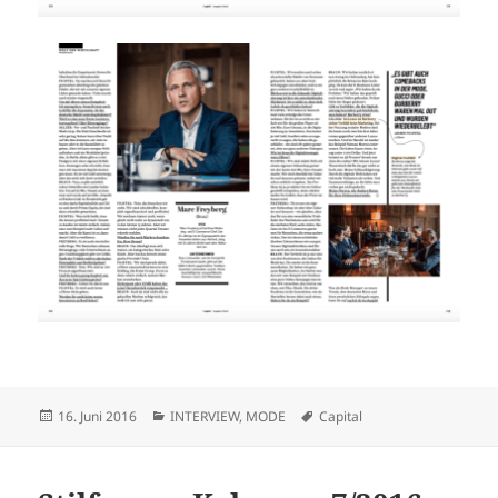
Veröffentlicht
Kategorien
Schlagwörter
16. Juni 2016
INTERVIEW
,
MODE
Capital
am