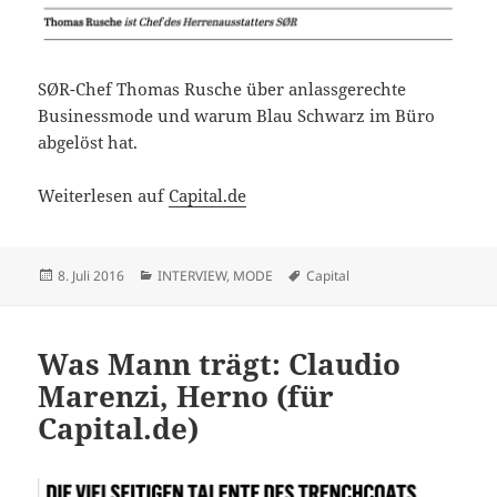
SØR-Chef Thomas Rusche über anlassgerechte
Businessmode und warum Blau Schwarz im Büro
abgelöst hat.
Weiterlesen auf
Capital.de
Veröffentlicht
Kategorien
Schlagwörter
8. Juli 2016
INTERVIEW
,
MODE
Capital
am
Was Mann trägt: Claudio
Marenzi, Herno (für
Capital.de)