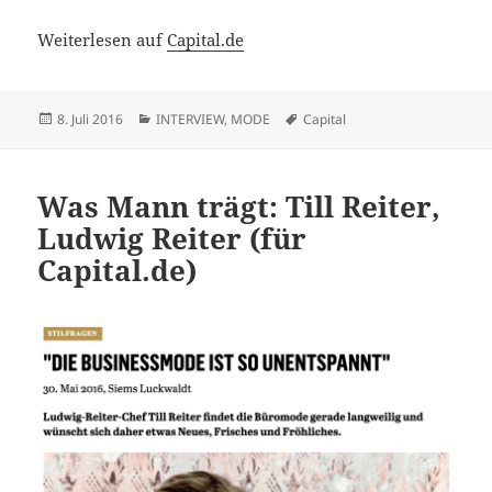
Weiterlesen auf
Capital.de
Veröffentlicht
Kategorien
Schlagwörter
8. Juli 2016
INTERVIEW
,
MODE
Capital
am
Was Mann trägt: Till Reiter,
Ludwig Reiter (für
Capital.de)