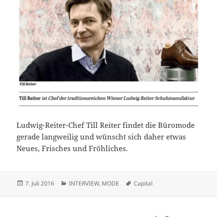
Ludwig-Reiter-Chef Till Reiter findet die Büromode
gerade langweilig und wünscht sich daher etwas
Neues, Frisches und Fröhliches.
Veröffentlicht
Kategorien
Schlagwörter
7. Juli 2016
INTERVIEW
,
MODE
Capital
am