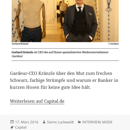
Gardeur-CEO Kränzle über den Mut zum frechen
Schwarz, farbige Strümpfe und warum er Banker in
kurzen Hosen für keine gute Idee hält.
Weiterlesen auf Capital.de
Veröffentlicht
Autor
Kategorien
17. März 2016
Siems Luckwaldt
INTERVIEW
,
MODE
am
Schlagwörter
Capital