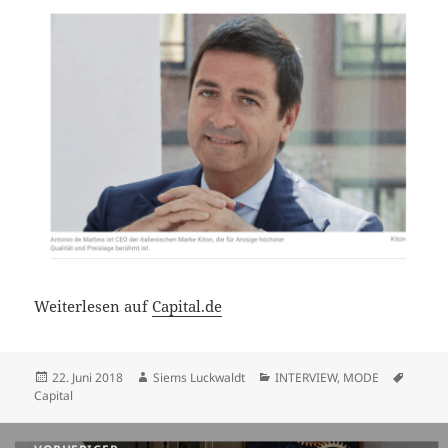
Weiterlesen auf
Capital.de
Veröffentlicht
Autor
Kategorien
Schlag
22. Juni 2018
Siems Luckwaldt
INTERVIEW
,
MODE
am
Capital
Beitragsnavigation