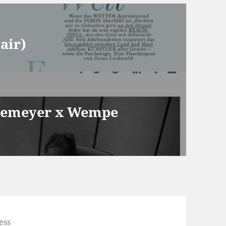
air)
önemeyer x Wempe
ess