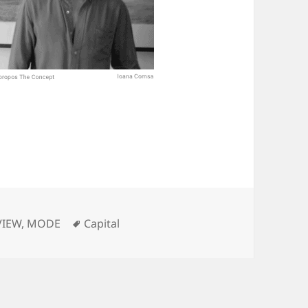
rien
Schlagwörter
VIEW
,
MODE
Capital