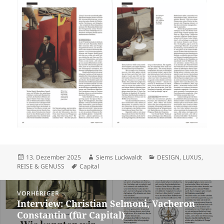
Veröffentlicht
Autor
Kategorien
13. Dezember 2025
Siems Luckwaldt
DESIGN
,
LUXUS
,
am
Schlagwörter
REISE & GENUSS
Capital
Beitragsnavigation
VORHERIGER
Interview: Christian Selmoni, Vacheron
Vorheriger
Constantin (für Capital)
Beitrag: