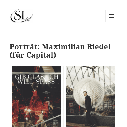
MENÜ
UND
SIEMS LUCKWALDT
WIDGETS
Porträt: Maximilian Riedel
(für Capital)