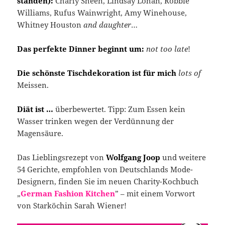
standen):
Charly Sheen, Lindsay Lohan, Robbie
Williams, Rufus Wainwright, Amy Winehouse,
Whitney Houston
and daughter
…
Das perfekte Dinner beginnt um:
not too late
!
Die schönste Tischdekoration ist für mich
lots of
Meissen.
Diät ist …
überbewertet. Tipp: Zum Essen kein
Wasser trinken wegen der Verdünnung der
Magensäure.
Das Lieblingsrezept von
Wolfgang Joop
und weitere
54 Gerichte, empfohlen von Deutschlands Mode-
Designern, finden Sie im neuen Charity-Kochbuch
„
German Fashion Kitchen
” – mit einem Vorwort
von Starköchin Sarah Wiener!