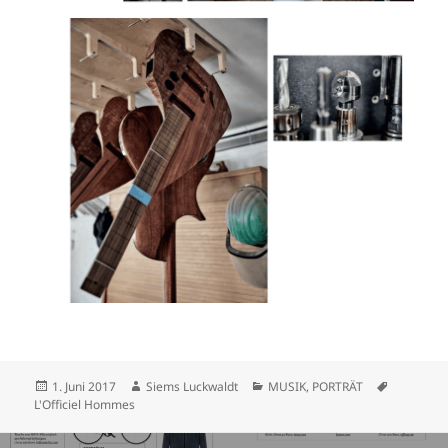
Veröffentlicht
Autor
Kategorien
Schlagwör
1. Juni 2017
Siems Luckwaldt
MUSIK
,
PORTRÄT
am
L'Officiel Hommes
Beitragsnavigation