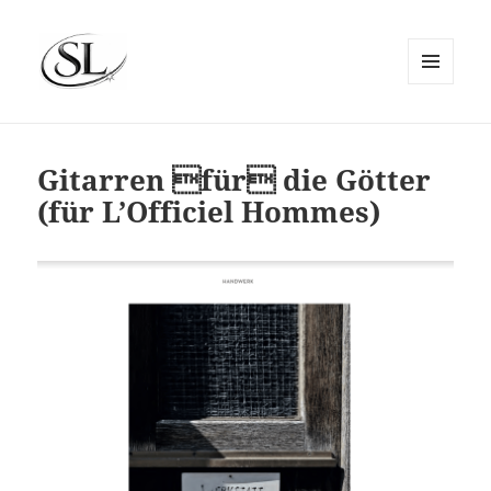
MENÜ
UND
SIEMS LUCKWALDT
WIDGETS
Gitarren für die Götter
(für L’Officiel Hommes)