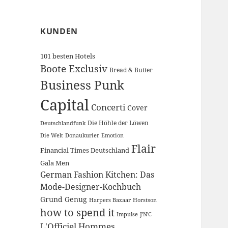
KUNDEN
101 besten Hotels
Boote Exclusiv
Bread & Butter
Business Punk
Capital
Concerti
Cover
Die Höhle der Löwen
Deutschlandfunk
Die Welt
Donaukurier
Emotion
Flair
Financial Times Deutschland
Gala Men
German Fashion Kitchen: Das
Mode-Designer-Kochbuch
Grund Genug
Harpers Bazaar
Horstson
how to spend it
Impulse
J'N'C
L'Officiel Hommes