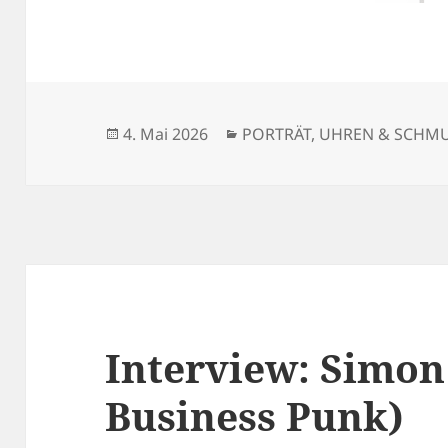
Veröffentlicht
Kategorien
4. Mai 2026
PORTRÄT
,
UHREN & SCHM
am
Interview: Simon
Business Punk)