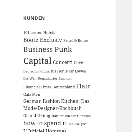
KUNDEN
101 besten Hotels
Boote Exclusiv
Bread & Butter
Business Punk
Capital
Concerti
Cover
Die Höhle der Löwen
Deutschlandfunk
Die Welt
Donaukurier
Emotion
Flair
Financial Times Deutschland
Gala Men
German Fashion Kitchen: Das
Mode-Designer-Kochbuch
Grund Genug
Harpers Bazaar
Horstson
how to spend it
Impulse
J'N'C
L'Officiel Hommes