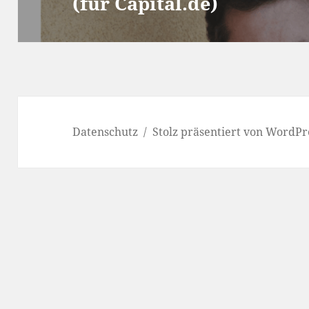
(für Capital.de)
Beitrag:
Datenschutz
Stolz präsentiert von WordPr