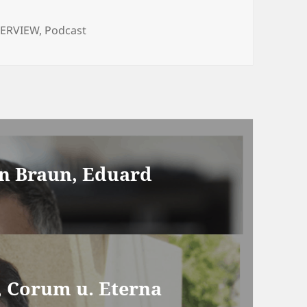
egorien
TERVIEW
,
Podcast
an Braun, Eduard
, Corum u. Eterna