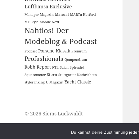
Lufthansa Exclusive
Manual
Manager Magazin
MARTa Herford
ME Style
Mobile Next
Nahtlos! Der
Modeblog & Podcast
Porsche Klassik
Podcast
Premium
Profashionals
Qompendium
Robb Report
RTL
Salon
Splendid
Stern
Squaremeter
Stuttgarter Nachrichten
Yacht Classic
styleranking
U Magazin
© 2026 Siems Luckwaldt
Du kannst deine Zustimmung jederz