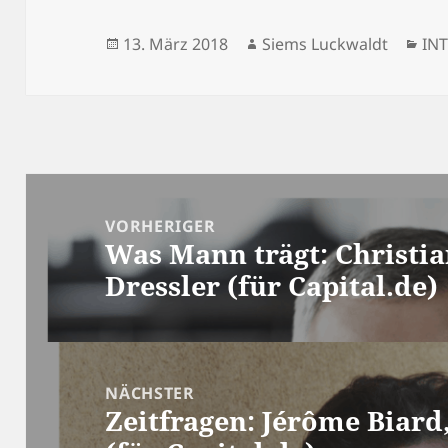
Veröffentlicht
Autor
Kat
13. März 2018
Siems Luckwaldt
IN
am
Beitragsnavigation
VORHERIGER
Was Mann trägt: Christi
Vorheriger
Dressler (für Capital.de)
Beitrag:
NÄCHSTER
Zeitfragen: Jérôme Biard
Nächster