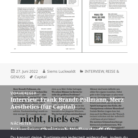
Veröffentlicht
Autor
Kategorien
27. Juni 2022
Siems Luckwaldt
INTERVIEW
,
REISE &
am
Schlagwörter
GENUSS
Capital
Beitragsnavigation
VORHERIGER
Interview: Frank Brandt-Pollmann, Merz
Vorheriger
Aesthetics (für Capital)
Beitrag:
NÄCHSTER
Interview: Christoph Wellendorff (für
Nächster
Capital)
Beitrag:
Du kannst deine Zustimmung jederzeit widerrufen, indem du