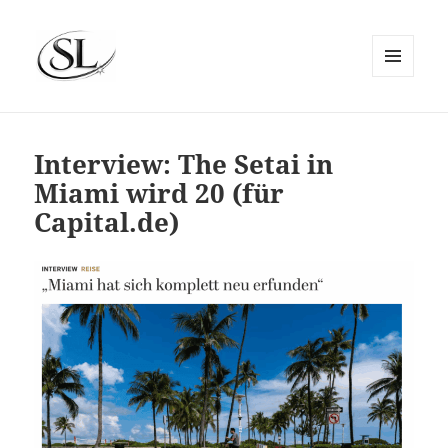
MENÜ
UND
SIEMS LUCKWALDT
WIDGETS
Interview: The Setai in
Miami wird 20 (für
Capital.de)