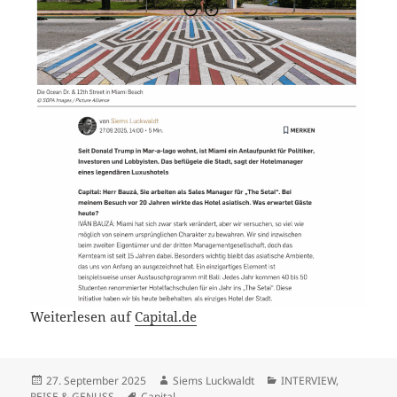
Weiterlesen auf
Capital.de
Veröffentlicht
Autor
Kategorien
27. September 2025
Siems Luckwaldt
INTERVIEW
,
am
Schlagwörter
REISE & GENUSS
Capital