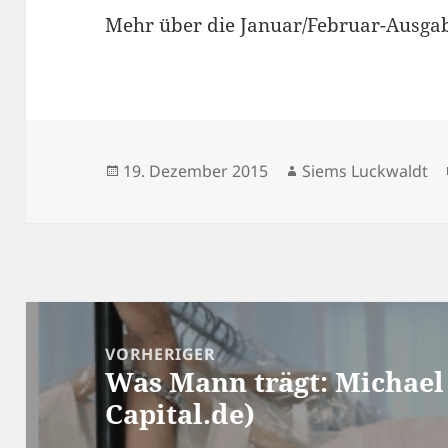
Mehr über die Januar/Februar-Ausg
Veröffentlicht
Autor
19. Dezember 2015
Siems Luckwaldt
am
Beitragsnavigation
VORHERIGER
Was Mann trägt: Michael
Vorheriger
Capital.de)
Beitrag: