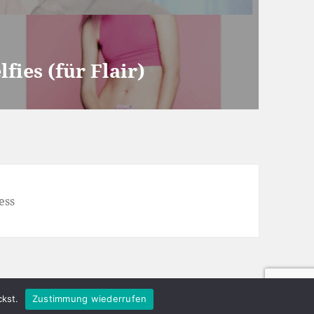
fies (für Flair)
ess
kst.
Zustimmung wiederrufen