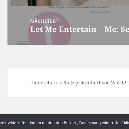
NÄCHSTER
Let Me Entertain – Me: Sel
Nächster
Beitrag:
Datenschutz
Stolz präsentiert von WordPr
eit widerrufen, indem du den den Button „Zustimmung widerrufen“ klic