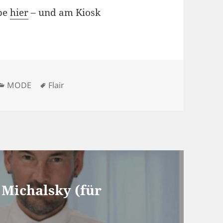
abe
hier
– und am Kiosk
Kategorien
Schlagwörter
MODE
Flair
 Michalsky (für