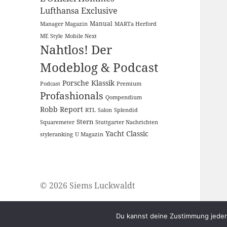
Lufthansa Exclusive
Manual
Manager Magazin
MARTa Herford
ME Style
Mobile Next
Nahtlos! Der
Modeblog & Podcast
Porsche Klassik
Podcast
Premium
Profashionals
Qompendium
Robb Report
RTL
Salon
Splendid
Stern
Squaremeter
Stuttgarter Nachrichten
Yacht Classic
styleranking
U Magazin
© 2026 Siems Luckwaldt
Du kannst deine Zustimmung jederz