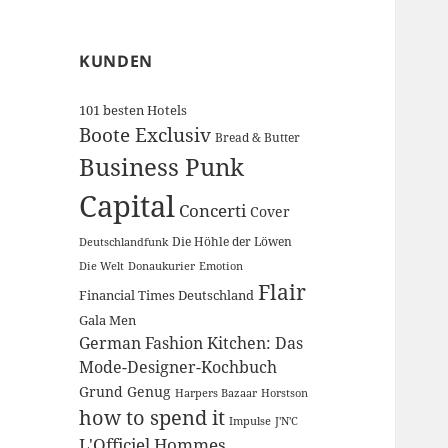
KUNDEN
101 besten Hotels
Boote Exclusiv
Bread & Butter
Business Punk
Capital
Concerti
Cover
Die Höhle der Löwen
Deutschlandfunk
Die Welt
Donaukurier
Emotion
Flair
Financial Times Deutschland
Gala Men
German Fashion Kitchen: Das
Mode-Designer-Kochbuch
Grund Genug
Harpers Bazaar
Horstson
how to spend it
Impulse
J'N'C
L'Officiel Hommes