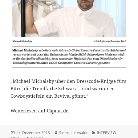
„Michael Michalsky über den Dresscode-Knigge fürs
Büro, die Trendfarbe Schwarz – und warum er
Cowboystiefeln ein Revival gönnt.“
Weiterlesen auf Capital.de
Veröffentlicht
Autor
Kategorien
11. Dezember 2015
Siems Luckwaldt
INTERVIEW
,
am
Schlagwörter