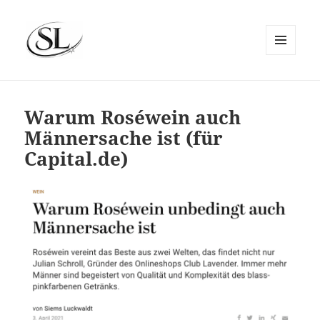
MENÜ
UND
SIEMS LUCKWALDT
WIDGETS
Warum Roséwein auch
Männersache ist (für
Capital.de)