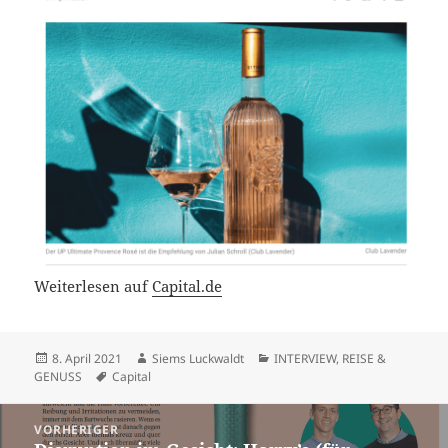
Weiterlesen auf
Capital.de
Veröffentlicht
Autor
Kategorien
8. April 2021
Siems Luckwaldt
INTERVIEW
,
REISE &
am
Schlagwörter
GENUSS
Capital
Beitragsnavigation
VORHERIGER